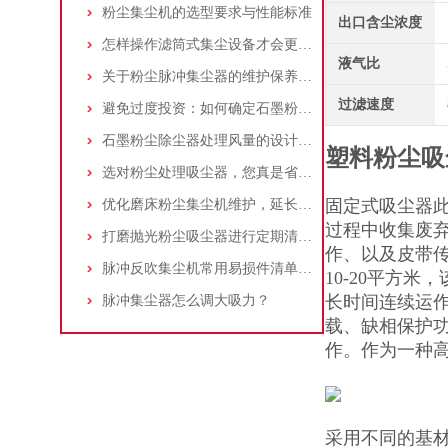
粉尘集尘机的选型要求与性能标准
出口含尘浓度
怎样操作滤筒式集尘设备才会更安全
液气比
关于粉尘脉冲集尘器的维护保养问题
过滤速度
避免过度投资：如何确定石墨粉尘除尘器的合理价格区间
石墨粉尘除尘器处理风量的设计，你了解多少
塑料粉尘吸
选对粉尘处理吸尘器，您真是省了很多事！
固定式吸尘器
优化磨床粉尘集尘机维护，延长设备寿命
过程中收集废
打磨抛光粉尘吸尘器进行定期清理的重要性
作、以及皮带
脉冲反吹集尘机常用易损件清单与更换周期建议
10-20平方
长时间连续运
脉冲集尘器怎么调大吸力？
载、缺相保护
作。作为一种
采用不同的基