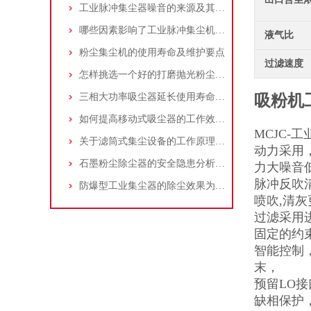
工业脉冲集尘器噪音的来源及其控制策略
哪些因素影响了工业脉冲集尘机的使用寿命？
液气比
粉尘集尘机的使用寿命及维护要点
过滤速度
怎样挑选一个好的打磨抛光粉尘吸尘器
三相大功率吸尘器延长使用寿命的建议
吸粉机
如何提高移动式吸尘器的工作效率？
MCJC-
关于滤筒式集尘设备的工作原理及特点说明
动力采用
石墨粉尘除尘器的安全隐患分析及应对措施
力大噪音
脉冲反吹
防爆型工业集尘器的除尘效果为何不佳？
喷吹,清灰
过滤采用
固定的约
智能控制
末，
预留LO
缺相保护