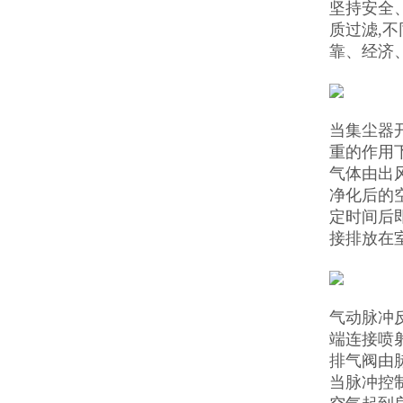
坚持安全
质过滤,
靠、经济
当集尘器
重的作用
气体由出
净化后的
定时间后
接排放在
气动脉冲
端连接喷
排气阀由
当脉冲控