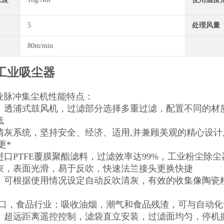
5
处理风量
80m/min
工业吸尘器
工业脉冲集尘机性能特点：
，透浦式鼓风机，过滤部分选择多重过滤，配置不同的材
低
清灰系统，坚持安全、经济、适用,并兼顾美观的精心设
更*
进口PTFE覆膜聚酯滤料，过滤效率达99%，工业粉尘除
束，表面光滑，易于反吹，快速法兰接头更换快捷
，可根据使用情况设定自动反吹清灰，有效的收集像陶瓷
接口，食品行业：吸收油烟，潮气和食品残渣，可与自动
，超远距离遥控控制，滤袋直立安装，过滤面均匀，停机