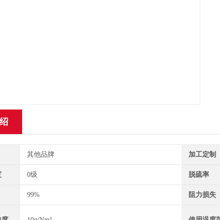
绍
其他品牌
加工定制
度
0级
脱硫率
99%
阻力损失
浓度
10g/Nm³
使用温度