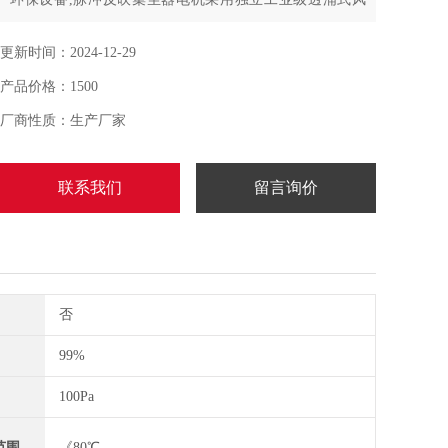
机，符合CE.CCC等认证,工业吸尘机配置的380V工业电机
基本上均可24小时连续工作同时坚固耐用
更新时间：2024-12-29
产品价格：1500
厂商性质：生产厂家
联系我们
留言询价
否
99%
100Pa
范围
《80℃