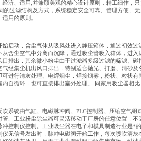
、经济、适用,并兼顾美观的精心设计原则，精工细作，
不同的过滤结构及方式，系统稳定安全可靠、管理方便、
、适用的原则。
开始启动，含尘气体从吸风处进入静压箱体，通过初效过
下从含尘空气中分离而沉降，通过吸尘管吸入箱体，进入
风口排出，其余微小粉尘由于过滤器多级过滤的筛滤、碰
空气经集尘机出风口排出，特别适合抛光、打磨、清砂及
即可进行清灰处理。电焊烟尘，焊接烟雾，粉状、粒状有
室内自循环，也可直接排出室外处理。 同家用吸尘器相比
反吹系统由气缸、电磁脉冲阀、PLC控制器、压缩空气组
射管。工业粉尘除尘器可灵活移动于厂房的任意位置，不
脉冲控制仪控制。工业吸尘器在电子和模具制造行业是*
制仪无信号发出时，脉冲电磁阀开始工作，每次喷吹清灰在0