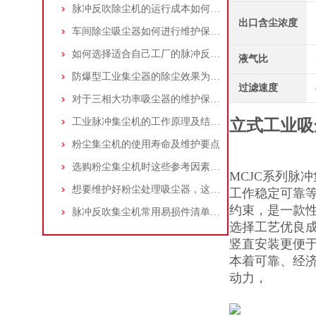
脉冲反吹除尘机的运行成本如何控制和优化？
出口含尘浓度
车间除尘吸尘器如何进行维护保养？
如何选择适合自己工厂的脉冲反吹工业集尘器
液气比
防爆型工业集尘器的除尘效果为何不佳？
过滤速度
对于三相大功率吸尘器的维护保养，你了解多少
工业脉冲集尘机的工作原理及结构特点说明
立式工业吸
粉尘集尘机的使用寿命及维护要点
选购粉尘集尘机时这些参考因素很重要！
MCJC系列脉
想要维护好粉尘处理吸尘器，这几个措施真的很重要！
工作稳定可靠
约束，是一款
脉冲反吹集尘机常用易损件清单与更换周期建议
选择工艺优良
竖直安装更便
本着可靠、经济
动力，