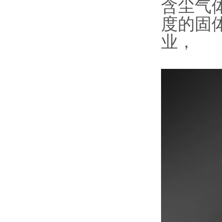
含尘气
度的固
业，