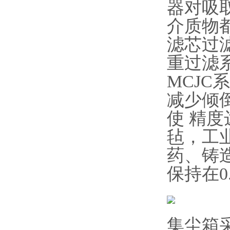
器对吸
介质物
滤芯过
重过滤
MCJ
减少倾
使 精
毡，工
药、铸
保持在0
集尘箱