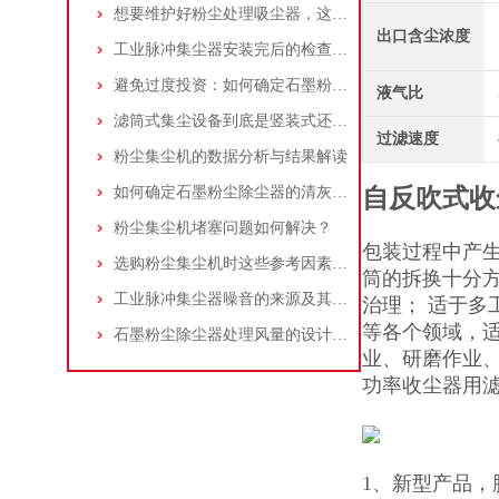
想要维护好粉尘处理吸尘器，这几个措施真的很重要！
出口含尘浓度
工业脉冲集尘器安装完后的检查工作详解
避免过度投资：如何确定石墨粉尘除尘器的合理价格区间
液气比
滤筒式集尘设备到底是竖装式还是横装式？
过滤速度
粉尘集尘机的数据分析与结果解读
如何确定石墨粉尘除尘器的清灰速度？
自反吹式收
粉尘集尘机堵塞问题如何解决？
包装过程中产
选购粉尘集尘机时这些参考因素很重要！
筒的拆换十分
工业脉冲集尘器噪音的来源及其控制策略
治理； 适于多
等各个领域，
石墨粉尘除尘器处理风量的设计，你了解多少
业、研磨作业
功率收尘器用
1、新型产品