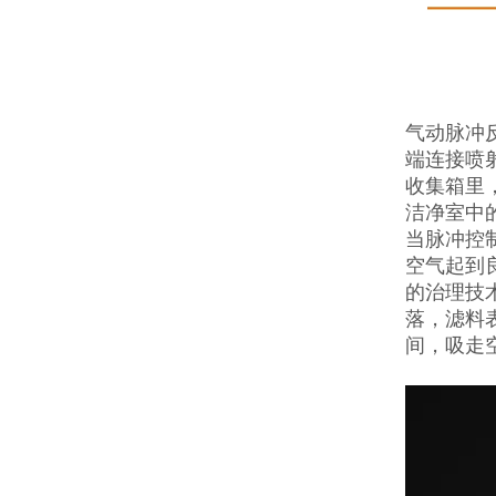
气动脉冲
端连接喷
收集箱里
洁净室中
当脉冲控
空气起到
的治理技
落，滤料
间，吸走