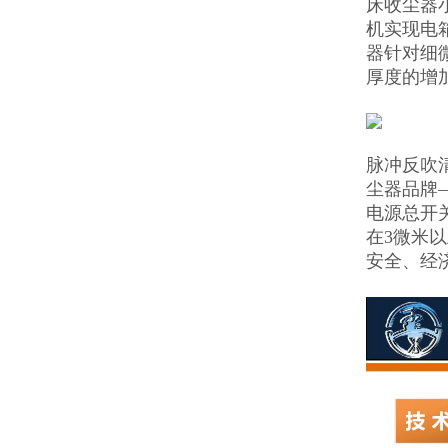
床收尘器
机实现电
器针对细
厚度的增
脉冲反吹
尘器品牌
电源总开
在3微米
安全、经