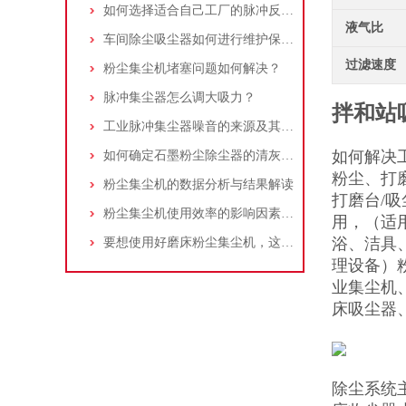
如何选择适合自己工厂的脉冲反吹工业集尘器
液气比
车间除尘吸尘器如何进行维护保养？
过滤速度
粉尘集尘机堵塞问题如何解决？
脉冲集尘器怎么调大吸力？
拌和站
工业脉冲集尘器噪音的来源及其控制策略
如何解决
如何确定石墨粉尘除尘器的清灰速度？
粉尘、打
粉尘集尘机的数据分析与结果解读
打磨台/吸
粉尘集尘机使用效率的影响因素及改进措施
用，（适
浴、洁具
要想使用好磨床粉尘集尘机，这些条件可不能少
理设备）
业集尘机
床吸尘器
除尘系统