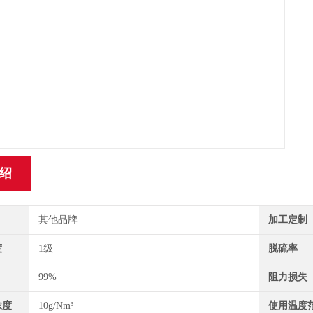
绍
其他品牌
加工定制
度
1级
脱硫率
99%
阻力损失
浓度
10g/Nm³
使用温度