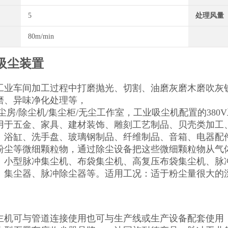
5
处理风量
80m/min
吸尘装置
工业车间加工过程中打磨抛光、切割、油磨灰磨木磨吹灰
磨、异味净化处理等，
尘房/除尘机/集尘柜/无尘工作室，工业吸尘机配置的38
用于五金、家具、建材装饰、雕刻工艺制品、贝壳类加工
、浴缸、洗手盘、玻璃钢制品、纤维制品、音箱、电器配
粉尘等微细颗粒物，通过除尘设备把这些微细颗粒物从气
、小型脉冲集尘机、布袋集尘机、高复压布袋集尘机、脉
、集尘器、脉冲除尘器等。适用工况：适于粉尘量很大的
主机可与管道连接使用也可与生产线或生产设备配套使用