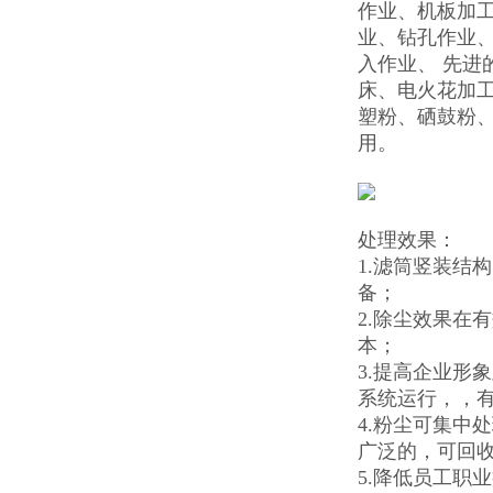
作业、机板加
业、钻孔作业
入作业、 先
床、电火花加
塑粉、硒鼓粉
用。
处理效果：
1.滤筒竖装结
备；
2.除尘效果在
本；
3.提高企业形
系统运行，，
4.粉尘可集中
广泛的，可回
5.降低员工职