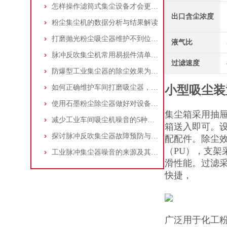
怎样操作滤筒式集尘设备才会更安全
出口含尘浓度
粉尘集尘机的数据分析与结果解读
打磨抛光粉尘吸尘器维护不到位，那是你没有注意这些而已！
液气比
脉冲反吹集尘机常用易损件清单与更换周期建议
过滤速度
防爆型工业集尘器的除尘效果为何不佳？
如何正确维护车间打磨吸尘器，延长使用寿命
小型吸尘装
使用石墨粉尘除尘器做好对设备的维护十分重要
集尘箱采用抽
减少工业车间吸尘机噪音的5种方法
箱送入即可。
探讨脉冲反吹集尘器故障预防与维护要点
配配件。除尘效
（PU），支架
工业脉冲集尘器噪音的来源及其控制策略
滑性能。过滤采
快捷，
广泛用于化工