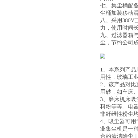
七、集尘桶配
尘桶加装移动
八、采用380
力，使用时间长
九、过滤器箱
尘，节约公司
1、本系列产
用性，玻璃工
2、该产品对
用砂，如车床
3、磨床机床
料粉等等。电
非纤维性粉尘
4、吸尘器可
业集尘机是一
合的清洁除尘