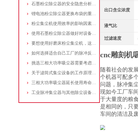
石墨粉尘除尘器的安全隐患分析及应对措施
出口含尘浓度
锂电池粉尘除尘器更换布袋的重要性与方法
粉尘集尘机使用效率的影响因素及改进措施
液气比
使用石墨粉尘除尘器做好对设备的维护十分重要
过滤速度
要想使用好磨床粉尘集尘机，这些条件可不能少
如何选择适合自己工厂的脉冲反吹工业集尘器
cnc雕刻机
挑选三相大功率吸尘器需要考虑哪些问题？
随着社会的发
关于滤筒式集尘设备的工作原理及特点说明
个机器可配多
三相大功率吸尘器延长使用寿命的建议
问题，脉冲集
现如今工厂车
工业脉冲集尘器与其他除尘设备的比较
于大量度的粮
是相同的，只
车间的清洁及