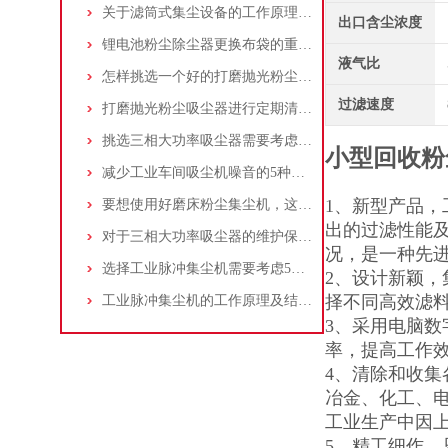
关于滤筒式集尘设备的工作原理及特点说明
出口含尘浓度
锂电池粉尘除尘器更换布袋的重要性与方法
液气比
怎样挑选一个好的打磨抛光粉尘吸尘器
过滤速度
打磨抛光粉尘吸尘器进行定期清理的重要性
挑选三相大功率吸尘器需要考虑哪些问题？
小型回收粉
减少工业车间吸尘机噪音的5种方法
1、新型产品
要想使用好磨床粉尘集尘机，这些条件可不能少
出的过滤性能
对于三相大功率吸尘器的维护保养，你了解多少
况，是一种先
选择工业脉冲集尘机需要考虑5大因素,你都了解吗?
2、设计新颖
择不同高效滤
工业脉冲集尘机的工作原理及结构特点说明
3、采用电脑数
率，提高工作
4、清除和收
冶金、化工、
工业生产中因
5、精工细作