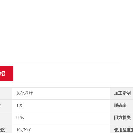
绍
其他品牌
加工定制
度
1级
脱硫率
99%
阻力损失
浓度
10g/Nm³
使用温度