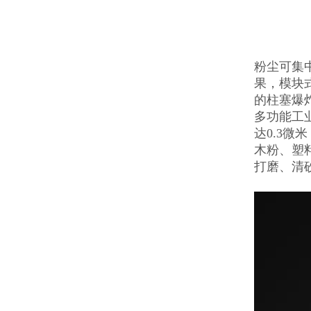
粉尘可集
果，模块
的柱塞爆
多功能工
达0.3
木粉、塑
打磨、清