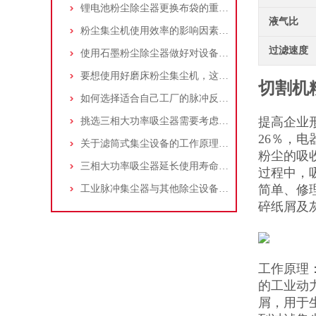
锂电池粉尘除尘器更换布袋的重要性与方法
液气比
粉尘集尘机使用效率的影响因素及改进措施
过滤速度
使用石墨粉尘除尘器做好对设备的维护十分重要
要想使用好磨床粉尘集尘机，这些条件可不能少
切割机
如何选择适合自己工厂的脉冲反吹工业集尘器
提高企业
挑选三相大功率吸尘器需要考虑哪些问题？
26％，
关于滤筒式集尘设备的工作原理及特点说明
粉尘的吸
三相大功率吸尘器延长使用寿命的建议
过程中，
简单、修
工业脉冲集尘器与其他除尘设备的比较
碎纸屑及
工作原理
的工业动
屑，用于