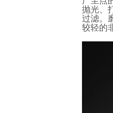
产尘点的
抛光、
过滤。
较轻的