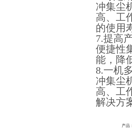
冲集尘
高、工
的使用
7.提高
便捷性
能，降
8.一
冲集尘
高、工
解决方
产品