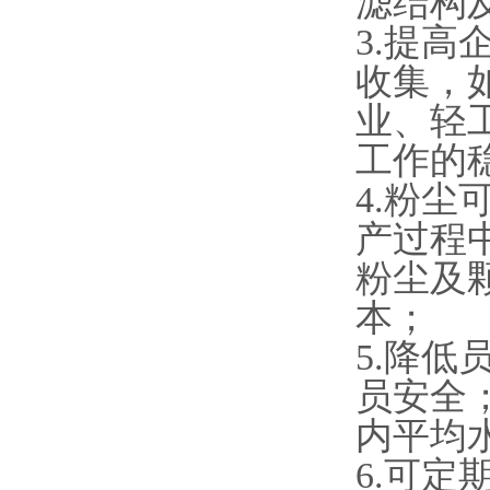
滤结构
3.提
收集，
业、轻
工作的
4.粉
产过程
粉尘及
本；
5.降
员安全
内平均
6.可