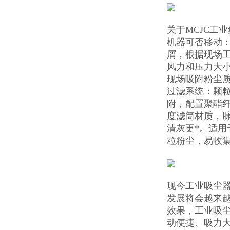
关于MCJC工
机器可否移动：
屑，根据现场
风力和压力大
现场吸附粉尘
过滤系统：颗
附，配置聚酯纤
度滤筒材质，
清灰更*。适
粒粉尘，易收
现今工业吸尘
发展将会越来
效果，工业吸
动便捷、吸力