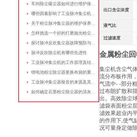
车间除尘吸尘器如何进行维护保养？
出口含尘浓度
哪些因素影响了工业脉冲集尘机的使用寿命？
关于粉尘脉冲集尘器的维护保养问题
液气比
怎样挑选一个好的打磨抛光粉尘吸尘器
过滤速度
探讨脉冲反吹集尘器故障预防与维护要点
脉冲反吹除尘机有哪些先进性
金属粉尘回
工业脉冲集尘机的工作原理及结构特点说明
集尘机含尘气
锂电池粉尘除尘器更换布袋的重要性与方法
流分布板作用
工业脉冲集尘器噪音的来源及其控制策略
气流中- -部
过布朗扩散和
如何确定石墨粉尘除尘器的清灰速度？
出。高效除尘
滤袋表面粉尘层
滤效果超业内平
的作用下,使气
况可量身定做