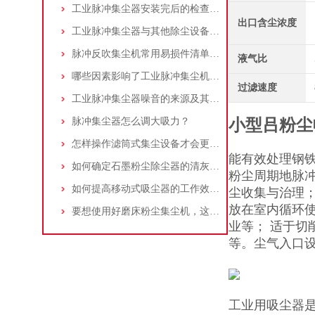
工业脉冲集尘器安装完后的检查工作详解
出口含尘浓度
工业脉冲集尘器与其他除尘设备的比较
脉冲反吹集尘机常用易损件清单与更换周期建议
液气比
哪些因素影响了工业脉冲集尘机的使用寿命？
过滤速度
工业脉冲集尘器噪音的来源及其控制策略
脉冲集尘器怎么调大吸力？
小型吕粉尘
怎样操作滤筒式集尘设备才会更安全
能有效处理钢
如何确定石墨粉尘除尘器的清灰速度？
粉尘周期地脉
如何提高移动式吸尘器的工作效率？
尘收集与治理；
放在室内循环
要想使用好磨床粉尘集尘机，这些条件可不能少
业等； 适于
等。尘气入口
工业用吸尘器