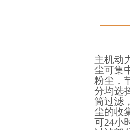
主机动
尘可集
粉尘，
分均选
筒过滤
尘的收
可24