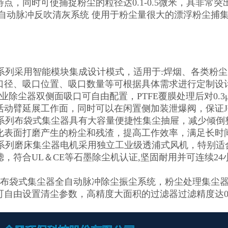
点，同时可使捕捉粉尘的粒径达0.1-0.5微米，具非常突
 自动脉冲反吹清灰系统 使用于粉尘量很大的漂浮粉尘捕集
。
JC系列采用智能模块集成设计模式，适用于:焊烟、各类粉
口径、吸口位置、吸口数量等可根据具体需求进行定制设
业除尘器双侧面吸口可自由配置，PTFE覆膜处理后对0.
活动臂延展工作面，同时可以在闲置侧加装泄爆阀，保证J
JC系列布袋式集尘器具有大容量便捷性集尘抽屉，减少倾
化表面打磨产生的粉尘和残渣，提高工作效率，满足长时
JC系列磨床集尘器电机采用独立工业级透浦式风机，特别
滤，符合UL＆CE等石墨除尘机认证,坚固耐用并可连续2
系列布袋式集尘器全自动脉冲除尘振尘系统，粉尘处理集尘
可自由设置清尘参数，高精度大面积的过滤器过滤精度达0