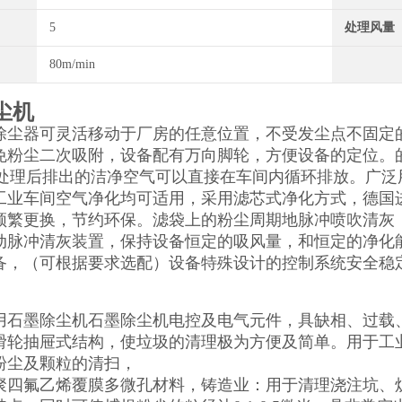
5
处理风量
80m/min
尘机
除尘器可灵活移动于厂房的任意位置，不受发尘点不固定
免粉尘二次吸附，设备配有万向脚轮，方便设备的定位。
9%，处理后排出的洁净空气可以直接在车间内循环排放。广
工业车间空气净化均可适用，采用滤芯式净化方式，德国进
频繁更换，节约环保。滤袋上的粉尘周期地脉冲喷吹清灰
动脉冲清灰装置，保持设备恒定的吸风量，和恒定的净化
备，（可根据要求选配）设备特殊设计的控制系统安全稳
用石墨除尘机石墨除尘机电控及电气元件，具缺相、过载
滑轮抽屉式结构，使垃圾的清理极为方便及简单。用于工
粉尘及颗粒的清扫，
聚四氟乙烯覆膜多微孔材料，铸造业：用于清理浇注坑、