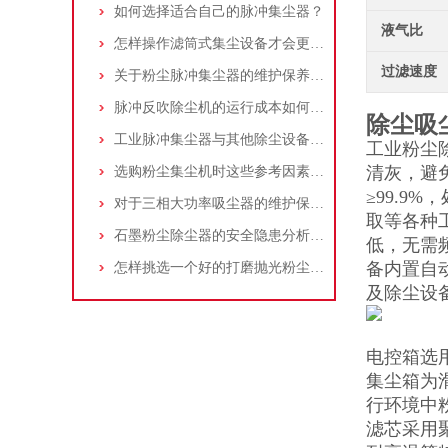
如何选择适合自己的脉冲集尘器？
液气比
怎样操作滤筒式集尘设备才会更安全
过滤速度
关于粉尘脉冲集尘器的维护保养问题
脉冲反吹除尘机的运行成本如何控制和优化？
除尘吸
工业脉冲集尘器与其他除尘设备的比较
工业粉尘
清灰，避
选购粉尘集尘机时这些参考因素很重要！
≥99.
对于三相大功率吸尘器的维护保养，你了解多少
取等各种
石墨粉尘除尘器的安全隐患分析及应对措施
低，无需
备内置自
怎样挑选一个好的打磨抛光粉尘吸尘器
及除尘设
电控箱选
集尘箱为
行环境中
滤芯采用