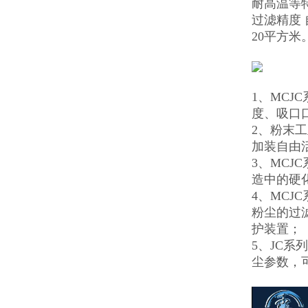
耐高温等特
过滤精度
20平方米
1、MC
度、吸口
2、粉末工
加装自由
3、MC
造中的硬
4、MC
粉尘的过
护装置；
5、JC
尘参数，