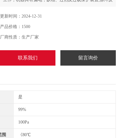
吹清灰系统，滤芯可通过清理重复使用，喷吹法多角度喷
吹,清灰更*
更新时间：2024-12-31
产品价格：1500
厂商性质：生产厂家
联系我们
留言询价
是
99%
100Pa
范围
《80℃