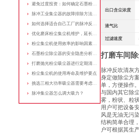
避免过度投资：如何确定石墨粉尘除尘器的合理价格区间
出口含尘浓度
脉冲工业集尘器的故障排除方法和注意事项
如何选择适合自己工厂的脉冲反吹工业集尘器
液气比
优化磨床粉尘集尘机维护，延长设备寿命
过滤速度
粉尘集尘机使用效率的影响因素及改进措施
石墨粉尘除尘器的安全隐患分析及应对措施
打磨车间除
打磨抛光粉尘吸尘器进行定期清理的重要性
脉冲反吹清灰
粉尘集尘机的使用寿命及维护要点
身定做除尘方
挑选三相大功率吸尘器需要考虑哪些问题？
单，方便操作
与国内其它除
脉冲集尘器怎么调大吸力？
雾，粉状、粒
用户可把设备安
风是无油无污
结构简单合理
户可根据其生