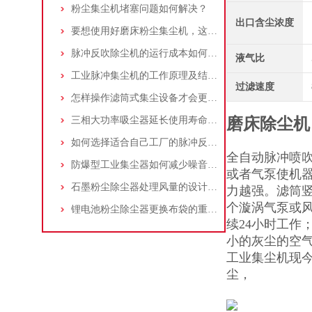
粉尘集尘机堵塞问题如何解决？
出口含尘浓度
要想使用好磨床粉尘集尘机，这些条件可不能少
脉冲反吹除尘机的运行成本如何控制和优化？
液气比
工业脉冲集尘机的工作原理及结构特点说明
过滤速度
怎样操作滤筒式集尘设备才会更安全
三相大功率吸尘器延长使用寿命的建议
磨床除尘机
如何选择适合自己工厂的脉冲反吹工业集尘器
全自动脉冲喷
防爆型工业集尘器如何减少噪音?三个方法轻松解决
或者气泵使机
石墨粉尘除尘器处理风量的设计，你了解多少
力越强。滤筒
个漩涡气泵或
锂电池粉尘除尘器更换布袋的重要性与方法
续24小时工作
小的灰尘的空气
工业集尘机现
尘，