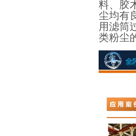
料、胶
尘均有良
用滤筒
类粉尘