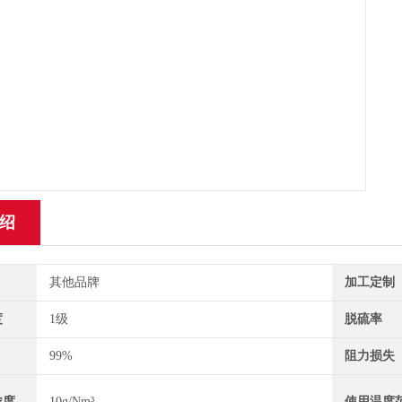
绍
其他品牌
加工定制
度
1级
脱硫率
99%
阻力损失
浓度
10g/Nm³
使用温度