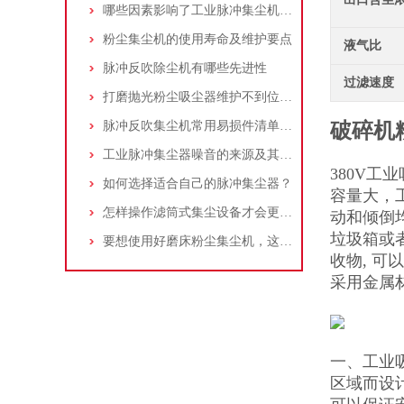
哪些因素影响了工业脉冲集尘机的使用寿命？
粉尘集尘机的使用寿命及维护要点
液气比
脉冲反吹除尘机有哪些先进性
过滤速度
打磨抛光粉尘吸尘器维护不到位，那是你没有注意这些而已！
脉冲反吹集尘机常用易损件清单与更换周期建议
破碎机
工业脉冲集尘器噪音的来源及其控制策略
380V
如何选择适合自己的脉冲集尘器？
容量大，
怎样操作滤筒式集尘设备才会更安全
动和倾倒
垃圾箱或者
要想使用好磨床粉尘集尘机，这些条件可不能少
收物, 
采用金属
一、工业
区域而设