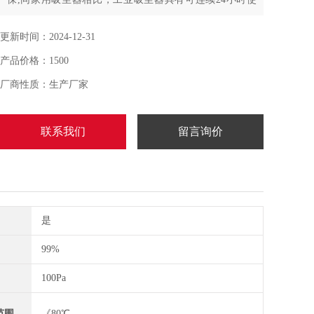
用,脉冲反吹清灰系统，滤芯可通过清理重复使用，喷吹法
多角度喷吹,清灰更*
更新时间：2024-12-31
产品价格：1500
厂商性质：生产厂家
联系我们
留言询价
是
99%
100Pa
范围
《80℃