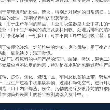
电焊烟尘，焊接烟雾，滤芯可通过清理重复使用，喷吹法
用于清理沉积的粉尘、渣块，特别是对锅炉的日常清扫，
除尘的处理，定期保养时的积灰清除。
业：用于生产车间的除尘、工业用吸尘器是工业中常用的
造业：用于生产车间的清洁及废料回收。处理后排出的洁
用于净化车间，一机多用，可在不同工序中使用吸尘器，
用于清理浇注坑、炉前坑中的炉渣，废金属块；用于生产
毛刺、氧化铁皮；清理淤泥。
水泥厂进行原料的中间产品的清理、装卸、吸送，避免二
不受发尘点不固定的约束，特别是在水泥的包装过程中产
炼钢、炼铁、焦化、烧结厂区、车间及设备输送带、转运
于工业生产过程中收集废弃物、过滤和净化空气、进行环
制造：用于内部焊渣、粉尘、污物的清除及喷漆前的打磨除
着在滤筒外表面上的粉尘被剥离落入灰斗中。，