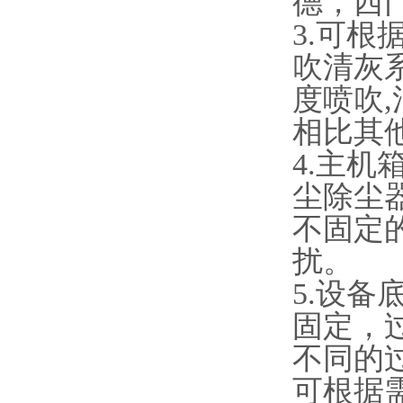
德，西
3.可
吹清灰
度喷吹
相比其
4.主
尘除尘
不固定
扰。
5.设
固定，
不同的
可根据