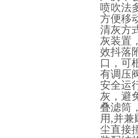
喷吹法
方便移
清灰方
灰装置
效抖落
口，可
有调压
安全运
灰，避
叠滤筒
用,并
尘直接