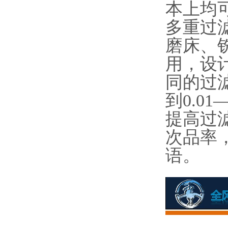
本上均
多重过
磨床、
用，设
同的过滤
到0.0
提高过
次品率
语。