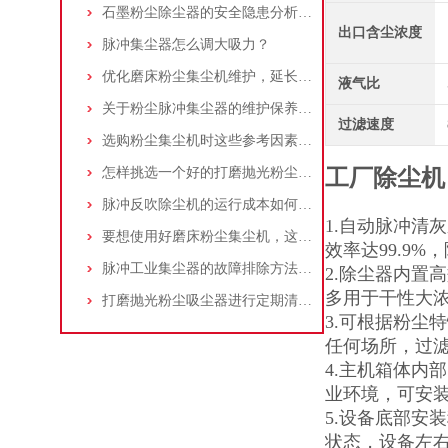
石墨粉尘除尘器的安全隐患分析及应对措施
出口含尘浓度
脉冲集尘器怎么调大吸力？
优化磨床粉尘集尘机维护，延长设备寿命
液气比
关于粉尘脉冲集尘器的维护保养问题
过滤速度
选购粉尘集尘机时这些参考因素很重要！
怎样挑选一个好的打磨抛光粉尘吸尘器
工厂除尘机
脉冲反吹除尘机的运行成本如何控制和优化？
1.自动脉冲清
要想使用好磨床粉尘集尘机，这些条件可不能少
效率达99.9
脉冲工业集尘器的故障排除方法和注意事项
2.除尘器内置
多用于干性大
打磨抛光粉尘吸尘器进行定期清理的重要性
3.可根据粉尘
任何场所，过
4.主机箱体内
业环境，可安
5.设备底部安
状态，设备左