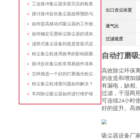
工业脉冲集尘器安装完后的检查工作详解
出口含尘浓度
探讨脉冲反吹集尘器故障预防与维护要点
如何提高移动式吸尘器的工作效率？
液气比
如何确定石墨粉尘除尘器的清灰速度？
过滤速度
滤筒式集尘设备到底是竖装式还是横装式？
粉尘集尘机使用效率的影响因素及改进措施
自动打磨吸
脉冲反吹集尘机常用易损件清单与更换周期建议
高效除尘环保
怎样挑选一个好的打磨抛光粉尘吸尘器
的改造和增加级
粉尘集尘机堵塞问题如何解决？
有漏电，缺相
过滤，干湿两
车间除尘吸尘器如何进行维护保养？
可连续24小时
好的提升。高
吸尘器设备厂