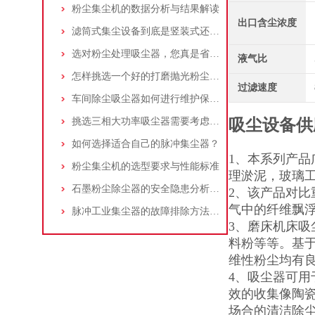
粉尘集尘机的数据分析与结果解读
出口含尘浓度
滤筒式集尘设备到底是竖装式还是横装式？
选对粉尘处理吸尘器，您真是省了很多事！
液气比
怎样挑选一个好的打磨抛光粉尘吸尘器
过滤速度
车间除尘吸尘器如何进行维护保养？
挑选三相大功率吸尘器需要考虑哪些问题？
吸尘设备供
如何选择适合自己的脉冲集尘器？
1、本系列产
粉尘集尘机的选型要求与性能标准
理淤泥，玻璃
石墨粉尘除尘器的安全隐患分析及应对措施
2、该产品对
气中的纤维飘
脉冲工业集尘器的故障排除方法和注意事项
3、磨床机床
料粉等等。基
维性粉尘均有
4、吸尘器可
效的收集像陶
场合的清洁除