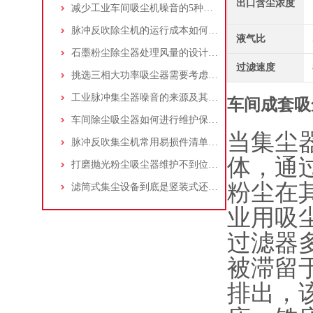
出口含尘浓度
减少工业车间吸尘机噪音的5种方法
脉冲反吹除尘机的运行成本如何控制和优化？
液气比
石墨粉尘除尘器处理风量的设计，你了解多少
过滤速度
挑选三相大功率吸尘器需要考虑哪些问题？
工业脉冲集尘器噪音的来源及其控制策略
车间成套吸
车间除尘吸尘器如何进行维护保养？
当集尘
脉冲反吹集尘机常用易损件清单与更换周期建议
体，通
打磨抛光粉尘吸尘器维护不到位，那是你没有注意这些而已！
粉尘在
滤筒式集尘设备到底是竖装式还是横装式？
业用吸
过滤器
被滞留
排出，