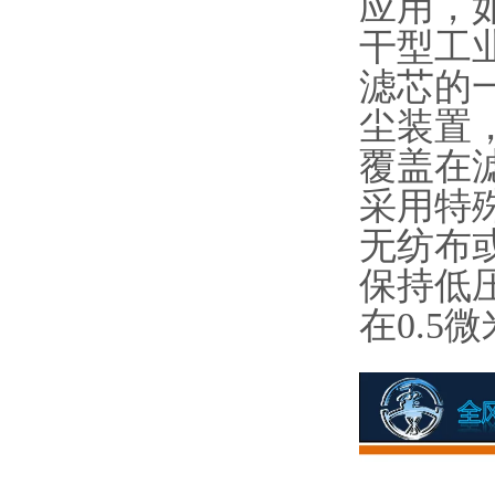
应用，
干型工
滤芯的
尘装置
覆盖在
采用特
无纺布
保持低
在0.5