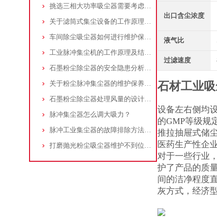
挑选三相大功率吸尘器需要考虑哪些问题？
出口含尘浓度
关于滤筒式集尘设备的工作原理及特点说明
车间除尘吸尘器如何进行维护保养？
液气比
工业脉冲集尘机的工作原理及结构特点说明
过滤速度
石墨粉尘除尘器的安全隐患分析及应对措施
关于粉尘脉冲集尘器的维护保养问题
石材工业吸
石墨粉尘除尘器处理风量的设计，你了解多少
设备左右侧均
脉冲集尘器怎么调大吸力？
的GMP等级
脉冲工业集尘器的故障排除方法和注意事项
推拉抽屉式储
医药生产性企
打磨抛光粉尘吸尘器维护不到位，那是你没有注意这些而已！
对于一些行业
护了产品的质
间的洁净程度
灰方式，经济