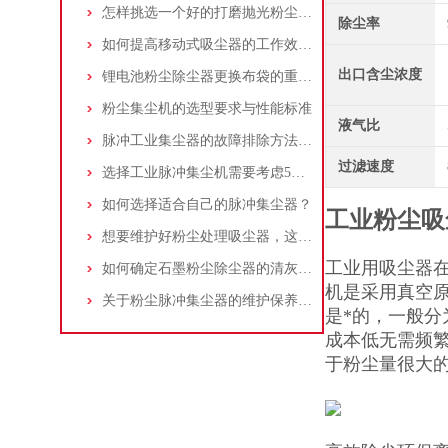
怎样挑选一个好的打磨抛光粉尘吸尘器
除尘率
如何提高移动式吸尘器的工作效率？
出口含尘浓度
锂电池粉尘除尘器更换布袋的重要性与方法
粉尘集尘机的选型要求与性能标准
液气比
脉冲工业集尘器的故障排除方法和注意事项
过滤速度
选择工业脉冲集尘机需要考虑5大因素,你都了解吗?
如何选择适合自己的脉冲集尘器？
工业粉尘吸
想要维护好粉尘处理吸尘器，这几个措施真的很重要！
工业用吸尘器
如何确定石墨粉尘除尘器的清灰速度？
机是采用真空
关于粉尘脉冲集尘器的维护保养问题
是*的，一般
成本低无需频
于粉尘量很大