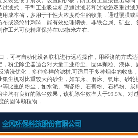
直安装更便于清灰。设置防护板，防止粉尘直接撞击滤筒
芯过滤式，干型工业吸尘机是通过滤芯和过滤袋双重过滤系
使用成本省，多用于干性大浓度粉尘的收集，通过覆膜或采
纺布或涤纶针刺毡，能有效处理钢铁、非铁金属、矿业、
制作工艺可使精度保持在0.5微米左右。
接口，可与自动化设备联机进行远程操作，用经济的方式达到
定，粉尘除尘器适合对大量工业粉尘、固体颗粒、液体、
使反清洗优化，多种多样的滤材,可适用于多种烟尘的收集
业集尘机对比重较大的砂尘，如车床、磨床、铣床、砂轮
中等比重的粉尘，如水泥、陶瓷粉、石膏粉、石棉粉、炭
粉尘均有良好的除尘效果，该机除尘效率大于99.5%。
精度的固体颗粒物，