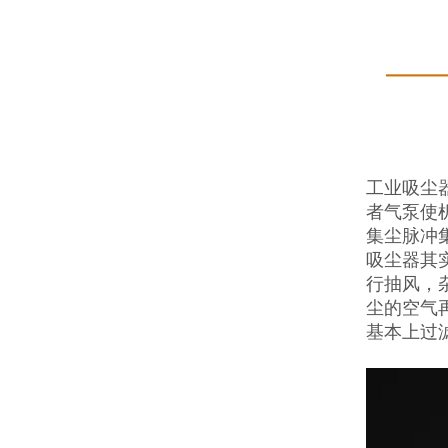
工业吸尘
者气泵使
集尘脉冲
吸尘器其
行抽风，
尘的空气
基本上过