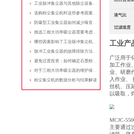
工业脉冲集尘器与其他除尘设备的比较
选购粉尘集尘机时这些参考因素很重要！
液气比
防爆型工业集尘器如何减少噪音?三个方法轻松解决
过滤速度
挑选三相大功率吸尘器需要考虑哪些问题？
哪些因素影响了工业脉冲集尘机的使用寿命？
工业产
脉冲工业集尘器的故障排除方法和注意事项
广泛用于
避免过度投资：如何确定石墨粉尘除尘器的合理价格区间
加工作业
对于三相大功率吸尘器的维护保养，你了解多少
业、研磨
入作业、
粉尘集尘机的数据分析与结果解读
丝机、压
以吸取，
MCJC-5
主要通过