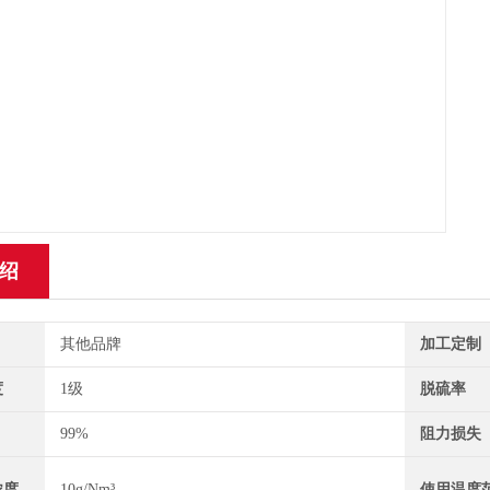
绍
其他品牌
加工定制
度
1级
脱硫率
99%
阻力损失
浓度
10g/Nm³
使用温度