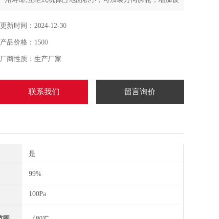
备适用性,高效滤筒捕捉粉尘的粒径达0.3-0.5微米，具非常
突出和高效的过滤性能
更新时间：2024-12-30
产品价格：1500
厂商性质：生产厂家
联系我们
留言询价
是
99%
100Pa
范围
《80℃