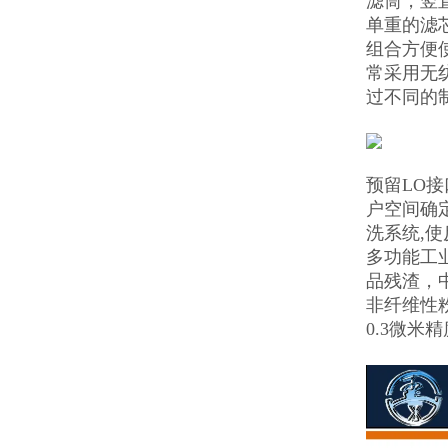
滤筒，竖
单重的滤
组合方便
常采用无
过不同的
预留LO
户空间确
洗系统,
多功能工
品残渣，
非纤维性
0.3微米