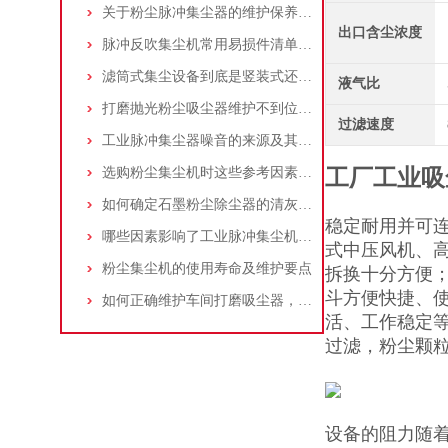
关于粉尘脉冲集尘器的维护保养问题
出口含尘浓度
脉冲反吹集尘机常用易损件清单与更换周期建议
滤筒式集尘设备到底是竖装式还是横装式？
液气比
打磨抛光粉尘吸尘器维护不到位，那是你没有注意这些而已！
过滤速度
工业脉冲集尘器噪音的来源及其控制策略
选购粉尘集尘机时这些参考因素很重要！
工厂工业吸
如何确定石墨粉尘除尘器的清灰速度？
稳定耐用并可连
哪些因素影响了工业脉冲集尘机的使用寿命？
式中压风机、
粉尘集尘机的使用寿命及维护要点
拆换十分方便
斗方便快捷、
如何正确维护车间打磨吸尘器，延长使用寿命
活、工作稳定等
过滤，粉尘颗
设备的阻力随