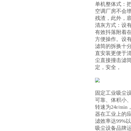
单机整体式：把
空调厂房不会
残渣，此外，
清灰方式：设
有效抖落附着
方便操作。设
滤筒的拆换十
直安装更便于
尘直接撞击滤
定，安全，
固定工业吸尘
可靠、体积小
转速为24r/
器在工业上的应
滤效率达99%
吸尘设备品牌