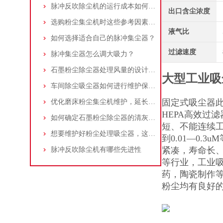
脉冲反吹除尘机的运行成本如何控制和优化？
出口含尘浓度
选购粉尘集尘机时这些参考因素很重要！
液气比
如何选择适合自己的脉冲集尘器？
过滤速度
脉冲集尘器怎么调大吸力？
石墨粉尘除尘器处理风量的设计，你了解多少
大型工业吸
车间除尘吸尘器如何进行维护保养？
固定式吸尘器
优化磨床粉尘集尘机维护，延长设备寿命
HEPA高效过滤
如何确定石墨粉尘除尘器的清灰速度？
短、不能连续工
想要维护好粉尘处理吸尘器，这几个措施真的很重要！
到0.01—0
紧凑，寿命长
脉冲反吹除尘机有哪些先进性
等行业，工业
药，陶瓷制作
粉尘均有良好