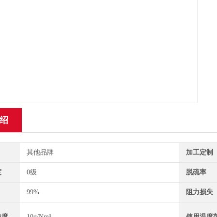
绍
其他品牌
加工定制
度
0级
脱硫率
99%
阻力损失
浓度
10g/Nm³
使用温度