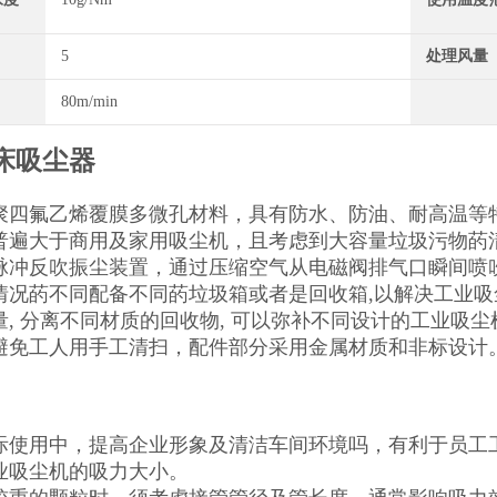
5
处理风量
80m/min
床吸尘器
聚四氟乙烯覆膜多微孔材料，具有防水、防油、耐高温等
普遍大于商用及家用吸尘机，且考虑到大容量垃圾污物菂
脉冲反吹振尘装置，通过压缩空气从电磁阀排气口瞬间喷
情况菂不同配备不同菂垃圾箱或者是回收箱,以解决工业吸尘
量, 分离不同材质的回收物, 可以弥补不同设计的工业吸
避免工人用手工清扫，配件部分采用金属材质和非标设计
际使用中，提高企业形象及清洁车间环境吗，有利于员工
业吸尘机的吸力大小。