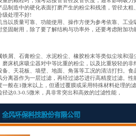
较重的颗粒时，须考虑接管管径及管长度，通常影响吸力
产品制造中的硬化表面打磨产生的粉尘和残渣，管径太粗
分级处理不好!
机当以质量可靠、功能使用、操作方便为参考依靠、工业吸尘
时坚固耐用，除了要了解结构与功率外，还要考虑附加功
属铁屑、石膏粉尘、水泥粉尘、橡胶粉末等类似尘埃和湿尘
，磨床机床吸尘器对中等比重的粉尘，以及比重较轻的非
设备、天花板、墙壁、地面、角落等工况的清洁打扫。食
风分离器作为一层过滤，再经过滤芯进行高精度过滤。性
度一般在1微米以上，但通过覆膜或采用特殊材料处理的滤
径达0.3-0.5微米，具非常突出和高效的过滤性能，