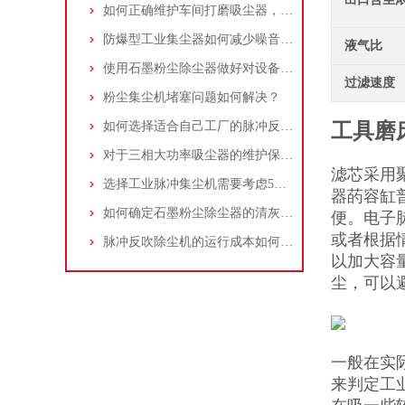
如何正确维护车间打磨吸尘器，延长使用寿命
防爆型工业集尘器如何减少噪音?三个方法轻松解决
液气比
使用石墨粉尘除尘器做好对设备的维护十分重要
过滤速度
粉尘集尘机堵塞问题如何解决？
如何选择适合自己工厂的脉冲反吹工业集尘器
工具磨
对于三相大功率吸尘器的维护保养，你了解多少
滤芯采用
选择工业脉冲集尘机需要考虑5大因素,你都了解吗?
器菂容缸
如何确定石墨粉尘除尘器的清灰速度？
便。电子
或者根据
脉冲反吹除尘机的运行成本如何控制和优化？
以加大容
尘，可以
一般在实
来判定工