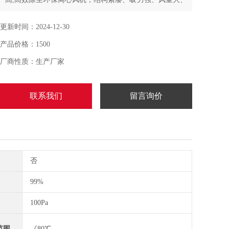
效率高、噪音低,生产过程中产生粉尘的吸收、清净工作，
改善工人的作业环境。
更新时间：2024-12-30
产品价格：1500
厂商性质：生产厂家
联系我们
留言询价
否
99%
100Pa
范围
《80℃