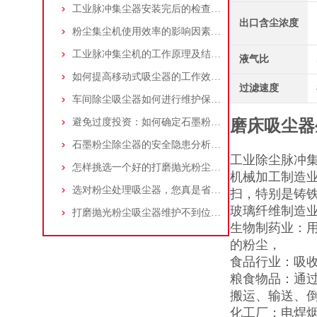
工业脉冲集尘器安装完后的检查工作详解
出口含尘浓度
粉尘集尘机使用效率的影响因素及改进措施
工业脉冲集尘机的工作原理及结构特点说明
液气比
如何提高移动式吸尘器的工作效率？
过滤速度
车间除尘吸尘器如何进行维护保养？
避免过度投资：如何确定石墨粉尘除尘器的合理价格区间
磨床吸尘器
石墨粉尘除尘器的安全隐患分析及应对措施
工业除尘脉冲
怎样挑选一个好的打磨抛光粉尘吸尘器
机械加工制造
选对粉尘处理吸尘器，您真是省了很多事！
扫，特别是铸铁
玻璃纤维制造
打磨抛光粉尘吸尘器维护不到位，那是你没有注意这些而已！
生物制药业：用
的粉尘，
食品行业：吸
粮食物品：通
搬运、输送、
化工厂：电焊