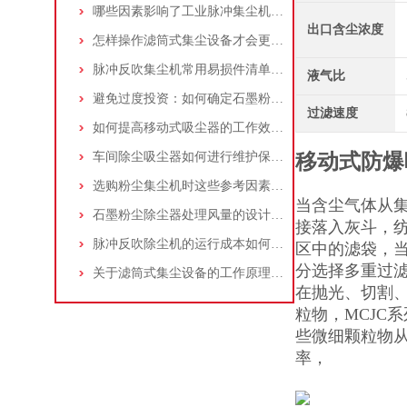
哪些因素影响了工业脉冲集尘机的使用寿命？
出口含尘浓度
怎样操作滤筒式集尘设备才会更安全
脉冲反吹集尘机常用易损件清单与更换周期建议
液气比
避免过度投资：如何确定石墨粉尘除尘器的合理价格区间
过滤速度
如何提高移动式吸尘器的工作效率？
车间除尘吸尘器如何进行维护保养？
移动式防爆
选购粉尘集尘机时这些参考因素很重要！
当含尘气体从
石墨粉尘除尘器处理风量的设计，你了解多少
接落入灰斗，
脉冲反吹除尘机的运行成本如何控制和优化？
区中的滤袋，
分选择多重过滤
关于滤筒式集尘设备的工作原理及特点说明
在抛光、切割
粒物，MCJC
些微细颗粒物
率，