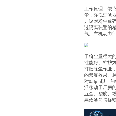
工作原理：依
尘，降低过滤
力吸附粉尘或
过隔离装置的
气。主机动力部
于粉尘量很大
性能好、维护
打磨除尘作业，
的双赢效果。脉
对0.3μm以
活移动于厂房
五金、塑胶、
高效滤筒捕捉粉