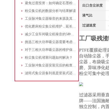
避免过度投资：如何确定石墨粉尘除尘器的合理价格区间
出口含尘浓度
粉尘集尘机的数据分析与结果解读
液气比
工业脉冲集尘器噪音的来源及其控制策略
过滤速度
优化磨床粉尘集尘机维护，延长设备寿命
减少工业车间吸尘机噪音的5种方法
工厂吸残渣
挑选三相大功率吸尘器需要考虑哪些问题？
PTFE覆膜处
对于三相大功率吸尘器的维护保养，你了解多少
自动除尘器，
粉尘集尘机堵塞问题如何解决？
尘器，布袋吸
工业脉冲集尘器安装完后的检查工作详解
磨、异味净化
粉尘可集中处
滤筒式集尘设备到底是竖装式还是横装式？
过滤器采用垂
牌——法国施
独立控制，内