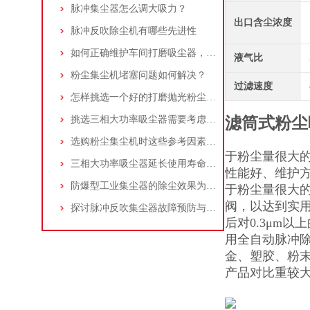
脉冲集尘器怎么调大吸力？
出口含尘浓度
脉冲反吹除尘机有哪些先进性
如何正确维护车间打磨吸尘器，延长使用寿命
液气比
粉尘集尘机堵塞问题如何解决？
过滤速度
怎样挑选一个好的打磨抛光粉尘吸尘器
挑选三相大功率吸尘器需要考虑哪些问题？
滤筒式粉尘
选购粉尘集尘机时这些参考因素很重要！
于粉尘量很大
三相大功率吸尘器延长使用寿命的建议
性能好、维护方
防爆型工业集尘器的除尘效果为何不佳？
于粉尘量很大的
阀，以达到实用
探讨脉冲反吹集尘器故障预防与维护要点
后对0.3μm
用全自动脉冲
金、塑胶、粉
产品对比重较