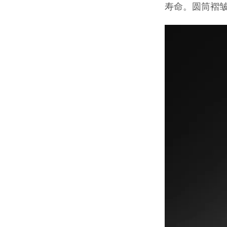
寿命。圆筒褶皱