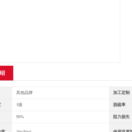
绍
其他品牌
加工定制
度
1级
脱硫率
99%
阻力损失
浓度
10g/Nm³
使用温度