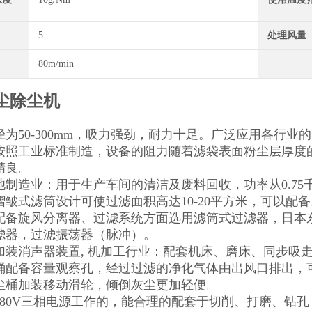
5
处理风量
80m/min
尘除尘机
径为50-300mm，吸力强劲，耐力十足。广泛应用各行
按照工业标准制造，设备的阻力随着滤袋表面粉尘层厚度
精良。
池制造业：用于生产车间的清洁及废料回收，功率从0.75
褶皱式滤筒设计可使过滤面积高达10-20平方米，可以配
配备旋风分离器、过滤系统方面选用滤筒式过滤器，日本
滤器，过滤振荡器（脉冲）。
加装消声器装置, 机加工行业：配套机床、磨床、同步吸
桶配备容量观察孔，经过过滤的净化气体由出风口排出，
尘桶加装移动滑轮，倾倒灰尘更加轻便。
380V三相电源工作的，能合理的配套于切削、打磨、钻