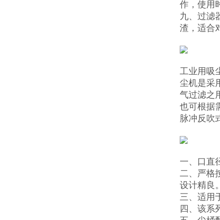
作，使用
九、过滤
渣，适合
工业用吸
尘机是采
气过滤之
也可根据
脉冲反吹
一、口直径
二、严格
设计精良
三、适用
四、该系