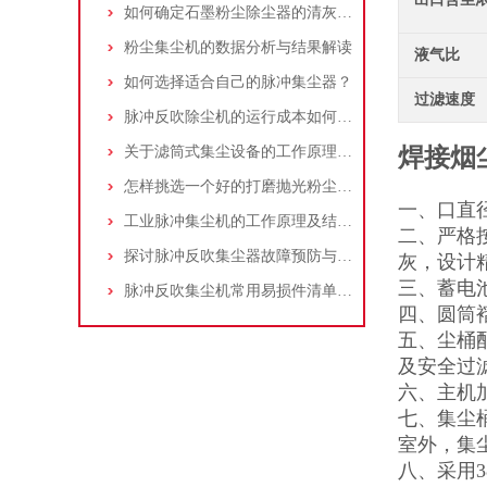
如何确定石墨粉尘除尘器的清灰速度？
粉尘集尘机的数据分析与结果解读
液气比
如何选择适合自己的脉冲集尘器？
过滤速度
脉冲反吹除尘机的运行成本如何控制和优化？
关于滤筒式集尘设备的工作原理及特点说明
焊接烟
怎样挑选一个好的打磨抛光粉尘吸尘器
一、口直
工业脉冲集尘机的工作原理及结构特点说明
二、严格
探讨脉冲反吹集尘器故障预防与维护要点
灰，设计
三、蓄电
脉冲反吹集尘机常用易损件清单与更换周期建议
四、圆筒
五、尘桶
及安全过
六、主机
七、集尘
室外，集
八、采用