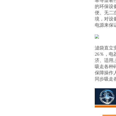
靠等显著
的环保设
便、无二
境，对设
电源来保
滤袋直立
26％，
济、适用,
吸走各种
保障操作
同步吸走