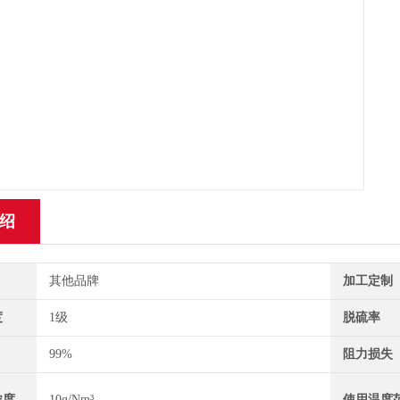
绍
其他品牌
加工定制
度
1级
脱硫率
99%
阻力损失
浓度
10g/Nm³
使用温度