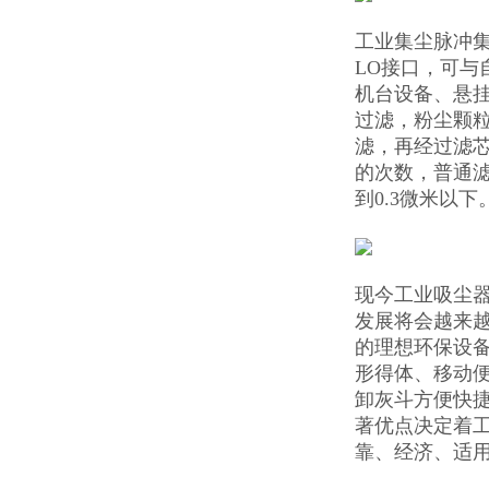
工业集尘脉冲
LO接口，可与
机台设备、悬
过滤，粉尘颗
滤，再经过滤芯
的次数，普通
到0.3微米以
现今工业吸尘
发展将会越来
的理想环保设
形得体、移动
卸灰斗方便快
著优点决定着
靠、经济、适