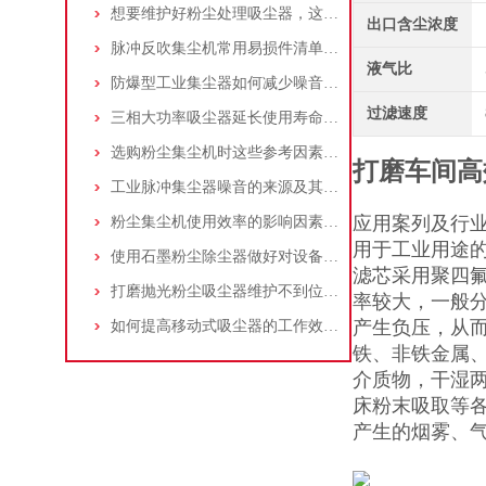
想要维护好粉尘处理吸尘器，这几个措施真的很重要！
出口含尘浓度
脉冲反吹集尘机常用易损件清单与更换周期建议
液气比
防爆型工业集尘器如何减少噪音?三个方法轻松解决
过滤速度
三相大功率吸尘器延长使用寿命的建议
选购粉尘集尘机时这些参考因素很重要！
打磨车间高
工业脉冲集尘器噪音的来源及其控制策略
应用案列及行
粉尘集尘机使用效率的影响因素及改进措施
用于工业用途
使用石墨粉尘除尘器做好对设备的维护十分重要
滤芯采用聚四
打磨抛光粉尘吸尘器维护不到位，那是你没有注意这些而已！
率较大，一般分
产生负压，从
如何提高移动式吸尘器的工作效率？
铁、非铁金属
介质物，干湿
床粉末吸取等
产生的烟雾、