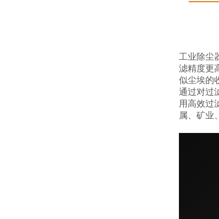
工业除尘
滤精度更
似尘埃的
通过对过
用高效过
属、矿业