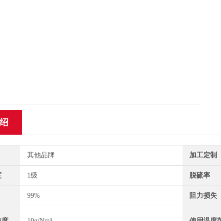
绍
其他品牌
加工定制
度
1级
脱硫率
99%
阻力损失
浓度
10g/Nm³
使用温度