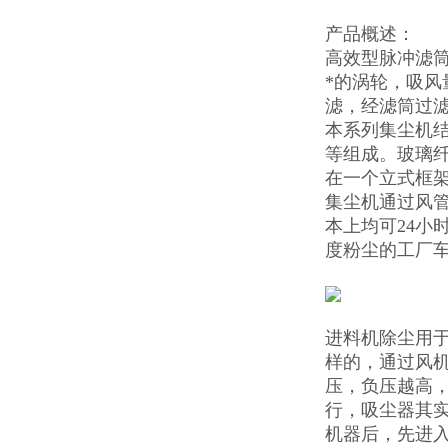
产品概述：
高效型脉冲滤
*的涡轮，吸
滤，经滤筒过
本系列集尘机
等组成。玻璃
在一个立式框
集尘机通过风管
本上均可24小
度粉尘的工厂
进料机除尘用
样的，通过风
压，负压越高
行，吸尘器其
机器后，先进