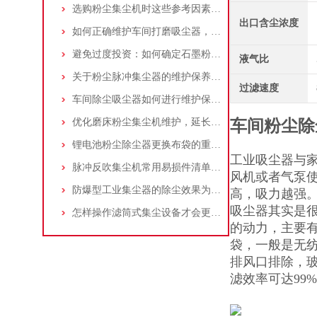
选购粉尘集尘机时这些参考因素很重要！
出口含尘浓度
如何正确维护车间打磨吸尘器，延长使用寿命
避免过度投资：如何确定石墨粉尘除尘器的合理价格区间
液气比
关于粉尘脉冲集尘器的维护保养问题
过滤速度
车间除尘吸尘器如何进行维护保养？
优化磨床粉尘集尘机维护，延长设备寿命
车间粉尘除
锂电池粉尘除尘器更换布袋的重要性与方法
工业吸尘器与家
脉冲反吹集尘机常用易损件清单与更换周期建议
风机或者气泵
防爆型工业集尘器的除尘效果为何不佳？
高，吸力越强
吸尘器其实是很
怎样操作滤筒式集尘设备才会更安全
的动力，主要
袋，一般是无
排风口排除，
滤效率可达99