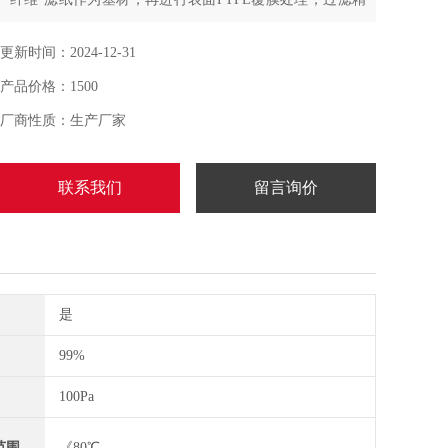
度显著提高,脉冲除尘器是在袋式除尘器的基础上改进的新
型高效脉冲除尘
更新时间：2024-12-31
产品价格：1500
厂商性质：生产厂家
联系我们
留言询价
是
99%
100Pa
范围
《80℃