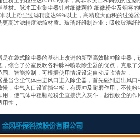
捕捉粉尘的粒径达0.3-0.5微米，具非常突出和高效的
维基材。脉冲工业集尘器针对细微颗粒 细微粉尘及烟雾
微米以上粉尘过滤精度达99%以上，高精度大面积的过滤器
选更高过滤精度滤筒材质。玻璃纤维制造业：吸收玻璃纤
器是在袋式除尘器的基础上改进的新型高效脉冲除尘器，
低，综合了分室反吹各种脉冲喷吹除尘器的优点，克服了
范围。智能控制，可根据使用情况设定自动反吹清灰，
器是当含尘气体由进风口进入除尘器，首先碰到进出风口
放慢，尘气入口设置挡尘板，有缓冲及耐磨作用，不使粉
作用，使气体中粗颗粒粉尘直接流入灰斗，起预收尘的作
适用性，