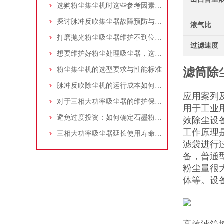
选购粉尘集尘机时这些参考因素很重要！
探讨脉冲反吹集尘器故障预防与维护要点
液气比
打磨抛光粉尘吸尘器维护不到位，那是你没有注意这些而已！
过滤速度
想要维护好粉尘处理吸尘器，这几个措施真的很重要！
粉尘集尘机的选型要求与性能标准
滤筒除
脉冲反吹除尘机的运行成本如何控制和优化？
应用案列
对于三相大功率吸尘器的维护保养，你了解多少
用于工业
避免过度投资：如何确定石墨粉尘除尘器的合理价格区间
效除尘设
工作原理
三相大功率吸尘器延长使用寿命的建议
滤袋进行
备，普通
粉尘量很
体等。设