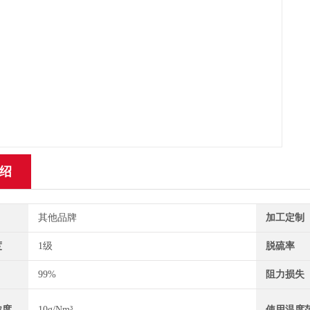
绍
其他品牌
加工定制
度
1级
脱硫率
99%
阻力损失
浓度
10g/Nm³
使用温度