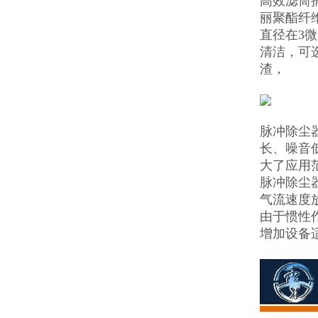
高效滤筒
丽聚酯纤
直径在3
清洁，可
渣，
脉冲除尘
长、噪音
大了应用
脉冲除尘
气流速度
由于惯性
增加设备