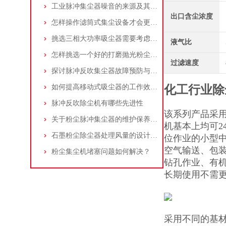
工业脉冲集尘器噪音的来源及其控制策略
出口含尘浓度
怎样操作滤筒式集尘设备才会更安全
挑选三相大功率吸尘器需要考虑哪些问题？
液气比
怎样挑选一个好的打磨抛光粉尘吸尘器
过滤速度
探讨脉冲反吹集尘器故障预防与维护要点
如何提高移动式吸尘器的工作效率？
化工行业除
脉冲反吹除尘机有哪些先进性
该系列产品采用
关于粉尘脉冲集尘器的维护保养问题
机基本上均可2
石墨粉尘除尘器处理风量的设计，你了解多少
位作业的小型
空气输送、包
粉尘集尘机堵塞问题如何解决？
钻孔作业、有
长期使用不需
采用不同的基