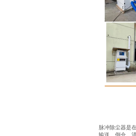
脉冲除尘器是
输送、倒仓、